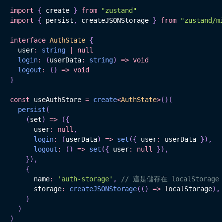
import
{
 create 
}
from
"zustand"
import
{
 persist
,
 createJSONStorage 
}
from
"zustand/m
interface
AuthState
{
  user
:
string
|
null
login
:
(
userData
:
string
)
=>
void
logout
:
(
)
=>
void
}
const
 useAuthStore 
=
create
<
AuthState
>
(
)
(
persist
(
(
set
)
=>
(
{
      user
:
null
,
login
:
(
userData
)
=>
set
(
{
 user
:
 userData 
}
)
,
logout
:
(
)
=>
set
(
{
 user
:
null
}
)
,
}
)
,
{
      name
:
'auth-storage'
,
// 這是儲存在 localStorage
      storage
:
createJSONStorage
(
(
)
=>
 localStorage
)
,
}
)
)