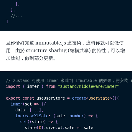
}
,
}
,
//...
]
且你恰好知道 immutable.js 這技術，這時你就可以做使
用，由於 structure sharing (結構共享) 的特性，可以增
加效能，做到部分更新。
// zustand 可使用 immer 來達到 immutable 的效果，需安裝 
import
{
 immer 
}
from
"zustand/middleware/immer"
export
const
 useUserStore 
=
create
<
UserState
>
(
)
(
immer
(
set 
=>
(
{
    data
:
[
...
]
,
increaseXLSale
:
(
sale
:
number
)
=>
{
set
(
(
state
)
=>
{
        state
[
0
]
.
size
.
xl
.
sale 
+=
 sale
