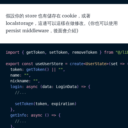
假設你的 store 也有儲存在 cookie，或著
localstorage，這邊可以這樣在做修改。(你也可以使用
persist middleware，後面會介紹)
import
{
 getToken
,
 setToken
,
 removeToken 
}
from
"@/li
export
const
 useUserStore 
=
create
<
UserState
>
(
set 
=>
  token
:
getToken
(
)
||
""
,
  name
:
""
,
  nickname
:
""
,
login
:
async
(
data
:
 LoginData
)
=>
{
//...
setToken
(
token
,
 expiration
)
}
,
getInfo
:
async
(
)
=>
{
//...
}
,