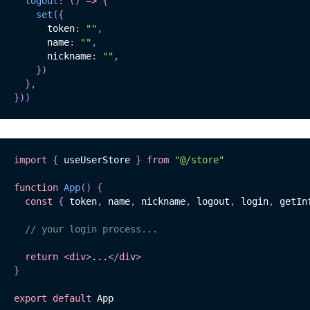
logout
:
(
)
=>
{
set
(
{
      token
:
""
,
      name
:
""
,
      nickname
:
""
,
}
)
}
,
}
)
)
import
{
 useUserStore 
}
from
"@/store"
function
App
(
)
{
const
{
 token
,
 name
,
 nickname
,
 logout
,
 login
,
 getIn
// your login process...
return
<
div
>
...
</
div
>
}
export
default
 App