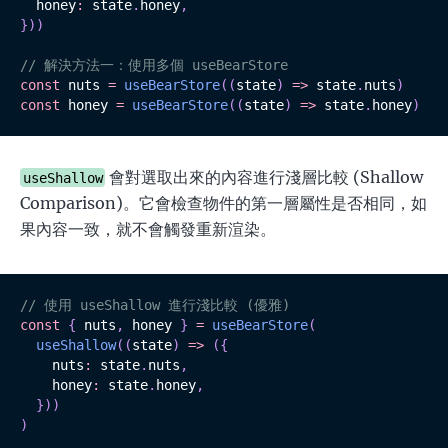
  honey
:
 state
.
honey
,
}
)
)
// 解決方法一：使用多個 useBearStore
const
 nuts 
=
useBearStore
(
(
state
)
=>
 state
.
nuts
)
const
 honey 
=
useBearStore
(
(
state
)
=>
 state
.
honey
)
會對選取出來的內容進行淺層比較 (Shallow
useShallow
Comparison)。它會檢查物件的第一層屬性是否相同，如
果內容一致，就不會觸發重新渲染。
// 使用 useShallow 進行淺比較 (優雅)
const
{
 nuts
,
 honey 
}
=
useBearStore
(
useShallow
(
(
state
)
=>
(
{
    nuts
:
 state
.
nuts
,
    honey
:
 state
.
honey
,
}
)
)
)