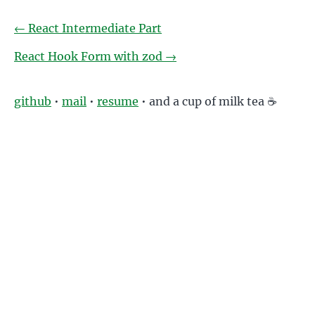
←
React Intermediate Part
React Hook Form with zod
→
github
•
mail
•
resume
• and a cup of milk tea ☕