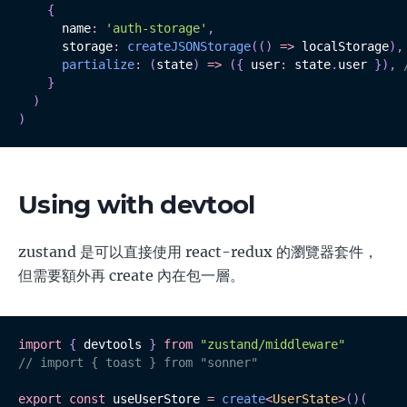
{
      name
:
'auth-storage'
,
      storage
:
createJSONStorage
(
(
)
=>
 localStorage
)
,
partialize
:
(
state
)
=>
(
{
 user
:
 state
.
user 
}
)
,
}
)
)
Using with devtool
zustand 是可以直接使用 react-redux 的瀏覽器套件，
但需要額外再 create 內在包一層。
import
{
 devtools 
}
from
"zustand/middleware"
// import { toast } from "sonner"
export
const
 useUserStore 
=
create
<
UserState
>
(
)
(