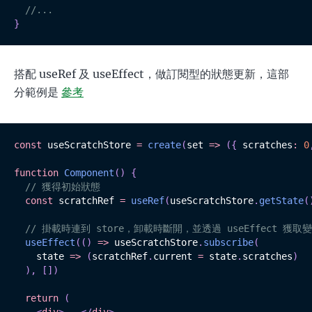
//...
}
搭配 useRef 及 useEffect，做訂閱型的狀態更新，這部
分範例是
參考
const
 useScratchStore 
=
create
(
set 
=>
(
{
 scratches
:
0
function
Component
(
)
{
// 獲得初始狀態
const
 scratchRef 
=
useRef
(
useScratchStore
.
getState
(
// 掛載時連到 store，卸載時斷開，並透過 useEffect 獲取
useEffect
(
(
)
=>
 useScratchStore
.
subscribe
(
    state 
=>
(
scratchRef
.
current 
=
 state
.
scratches
)
)
,
[
]
)
return
(