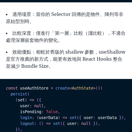
適用場景：當你的 Selector 回傳的是物件、陣列等非
原始型別時。
比較深度：僅進行「第一層」比較（淺比較），不適合
處理深層嵌套物件的變化。
效能優點：相較於舊版的 shallow 參數，useShallow
是官方推薦的新方式，能更有效地與 React Hooks 整合
並減少 Bundle Size。
const
 useAuthStore 
=
create
<
AuthState
>
(
)
(
persist
(
(
set
)
=>
(
{
      user
:
null
,
      isPending
:
false
,
login
:
(
userData
)
=>
set
(
{
 user
:
 userData 
}
)
,
logout
:
(
)
=>
set
(
{
 user
:
null
}
)
,
}
)
,