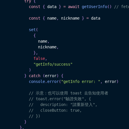
try
{
const
{
 data 
}
=
await
getUserInfo
(
)
// fet
const
{
 name
,
 nickname 
}
=
 data

set
(
{
              name
,
              nickname
,
}
,
false
,
"getInfo/success"
)
}
catch
(
error
)
{
console
.
error
(
"getInfo error: "
,
 error
)
// 示意：也可以使用 toast 去告知使用者
// toast.error("驗證失敗", {
//   description: "請重新登入",
//   closeButton: true,
// })
}
}
,