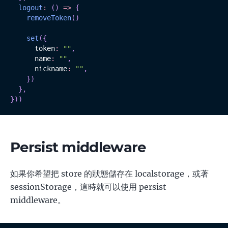
logout
:
(
)
=>
{
removeToken
(
)
set
(
{
      token
:
""
,
      name
:
""
,
      nickname
:
""
,
}
)
}
,
}
)
)
Persist middleware
如果你希望把 store 的狀態儲存在 localstorage，或著
sessionStorage，這時就可以使用 persist
middleware。