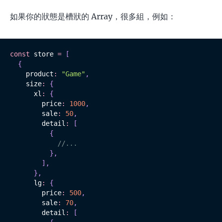
如果你的狀態是槽狀的 Array，很多組，例如：
const
 store 
=
[
{
    product
:
"Game"
,
    size
:
{
      xl
:
{
        price
:
1000
,
        sale
:
50
,
        detail
:
[
{
//...
}
,
]
,
}
,
      lg
:
{
        price
:
500
,
        sale
:
70
,
        detail
:
[