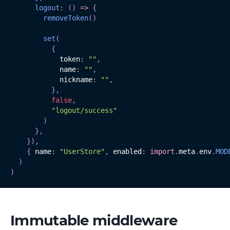
logout
:
(
)
=>
{
removeToken
(
)
set
(
{
            token
:
""
,
            name
:
""
,
            nickname
:
""
,
}
,
false
,
"logout/success"
)
}
,
}
)
,
{
 name
:
"UserStore"
,
 enabled
:
import
.
meta
.
env
.
MOD
)
)
Immutable middleware