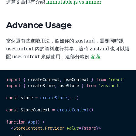
這篇文章也有介紹
immutable.js vs immer
Advance Usage
當然還有些進階用法，假如你的 zustand，需要同時跟
useContext 內的資料進行共享，這時 zustand 也可以搭
配 useContext 來做使用，這部分範例
參考
import
{
 createContext
,
 useContext 
}
from
'react'
import
{
 createStore
,
 useStore 
}
from
'zustand'
const
 store 
=
createStore
(
...
)
const
 StoreContext 
=
createContext
(
)
function
App
(
)
(
<
StoreContext.Provider
value
=
{
store
}
>
    ...
