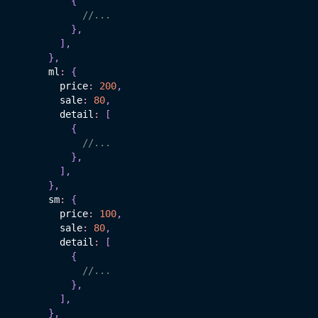
{
//...
}
,
]
,
}
,
      ml
:
{
        price
:
200
,
        sale
:
80
,
        detail
:
[
{
//...
}
,
]
,
}
,
      sm
:
{
        price
:
100
,
        sale
:
80
,
        detail
:
[
{
//...
}
,
]
,
}
,