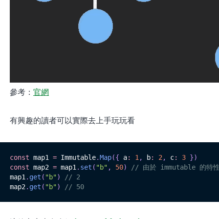
參考：
官網
有興趣的讀者可以實際去上手玩玩看
const
 map1 
=
 Immutable
.
Map
(
{
 a
:
1
,
 b
:
2
,
 c
:
3
}
)
const
 map2 
=
 map1
.
set
(
"b"
,
50
)
// 由於 immutabl
map1
.
get
(
"b"
)
// 2
map2
.
get
(
"b"
)
// 50