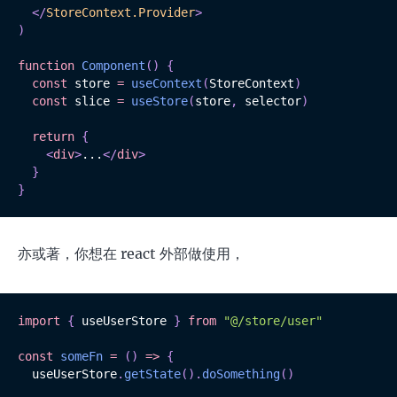
</
StoreContext.Provider
>
)
function
Component
(
)
{
const
 store 
=
useContext
(
StoreContext
)
const
 slice 
=
useStore
(
store
,
 selector
)
return
{
<
div
>
...
</
div
>
}
}
亦或著，你想在 react 外部做使用，
import
{
 useUserStore 
}
from
"@/store/user"
const
someFn
=
(
)
=>
{
  useUserStore
.
getState
(
)
.
doSomething
(
)