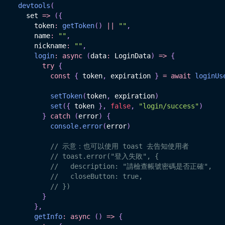
devtools
(
    set 
=>
(
{
      token
:
getToken
(
)
||
""
,
      name
:
""
,
      nickname
:
""
,
login
:
async
(
data
:
 LoginData
)
=>
{
try
{
const
{
 token
,
 expiration 
}
=
await
loginUs
setToken
(
token
,
 expiration
)
set
(
{
 token 
}
,
false
,
"login/success"
)
}
catch
(
error
)
{
console
.
error
(
error
)
// 示意：也可以使用 toast 去告知使用者
// toast.error("登入失敗", {
//   description: "請檢查帳號密碼是否正確",
//   closeButton: true,
// })
}
}
,
getInfo
:
async
(
)
=>
{