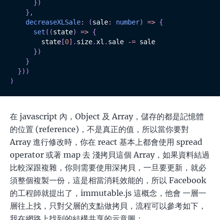
}
)
}
,
decreaseXLSale
:
(
sale
:
number
)
=>
{
set
(
(
state
)
=>
{
        state
[
0
]
.
size
.
xl
.
sale 
-=
 sale

}
)
}
}
)
)
)
在 javascript 內，Object 及 Array，儲存的都是記憶體
的位置 (reference)，不是真正的值，所以當你要對
Array 進行修改時，你在 react 基本上都會使用 spread
operator 或著 map 去 淺拷貝這個 Array，如果資料結過
比較深跟複雜，你則需要使用深拷貝，一旦要更新，就必
須整個複製一份，這是相當消耗效能的，所以 Facebook
的工程師就提出了，immutable.js 這概念，他會 一層一
層往上找，只對父層的支點做拷貝，流程可以參考如下，
我在網路上找到的結構共享的示意圖：