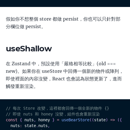
假如你不想整個 store 都做 persist，你也可以只針對部
分欄位做 persist。
useShallow
在 Zustand 中，預設使用「嚴格相等比較」(old ===
new)。如果你在 useStore 中回傳一個新的物件或陣列，
即使裡面的內容沒變，React 也會認為狀態更新了，進而
觸發重新渲染。
// 每次 Store 改變，這裡都會回傳一個全新的物件 {}
// 即使 nuts 和 honey 沒變，組件也會重新渲染
const
{
 nuts
,
 honey 
}
=
useBearStore
(
(
state
)
=>
(
{
  nuts
:
 state
.
nuts
,