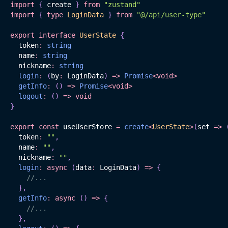
import
{
 create 
}
from
"zustand"
import
{
type
LoginData
}
from
"@/api/user-type"
export
interface
UserState
{
  token
:
string
  name
:
string
  nickname
:
string
login
:
(
by
:
 LoginData
)
=>
Promise
<
void
>
getInfo
:
(
)
=>
Promise
<
void
>
logout
:
(
)
=>
void
}
export
const
 useUserStore 
=
create
<
UserState
>
(
set 
=>
  token
:
""
,
  name
:
""
,
  nickname
:
""
,
login
:
async
(
data
:
 LoginData
)
=>
{
//...
}
,
getInfo
:
async
(
)
=>
{
//...
}
,